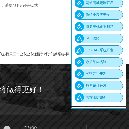
网站商城定制开发
采集到Excel等模式。
微信小程序开发
域名主机企业邮箱
SEO优化
OA/CMR系统开发
统-找天工伟业专业专注楼宇对讲门禁系统-操作简便灵活-车牌识别道闸
数据采集咨询
APP定制开发
原型设计开发
将做得更好！
网站维护更新
在线QQ: