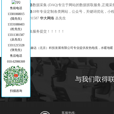
华大网络
数据采集 (DAQ)专注于网站的数据抓取服务,正规
售前电话
华大网络
18年专业定制各类网站，公众号，关键词优化，小
13381068015
️ 13311381587
华大网络
丛先生
(陆先生)
13331088403
(杜先生)
数据采集服务提交！！！！！
13311381587
(丛先生)
13311215328
上一篇：
赫达（北京）科技发展有限公司专业提供发热电缆，水暖地暖
(张先生)
售后电话
010-62986369
与我们取得
扫描咨询
客服热线: